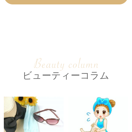
料金表
初めての方へ
モニター募集
アクセス
脱毛
フェイシャルエステ
ビューティーコラム
痩身エステ
バストケア
キッズ脱毛
介護脱毛
ブライダルプラン
ジークラの強み