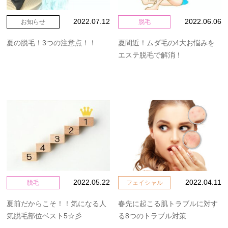
2022.07.12
2022.06.06
お知らせ
脱毛
ビューティーコラム
お客様の声
夏の脱毛！3つの注意点！！
夏間近！ムダ毛の4大お悩みを
エステ脱毛で解消！
よくある質問
スタッフ紹介
予約方法
お問い合わせ
月~金
11:00～21:00
2022.05.22
2022.04.11
脱毛
フェイシャル
夏前だからこそ！！気になる人
春先に起こる肌トラブルに対す
土日・祝
10:00～20:00
気脱毛部位ベスト5☆彡
る8つのトラブル対策