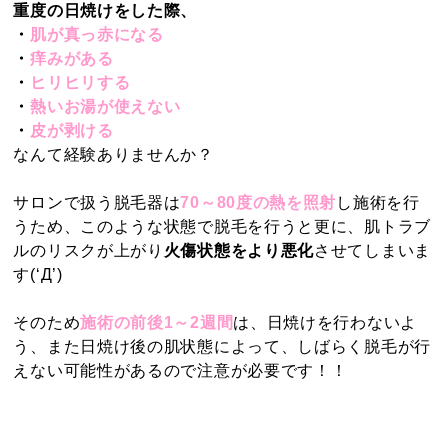
重度の日焼けをした際、
・
肌が真っ赤になる
・
痒みがある
・
ヒリヒリする
・
熱いお湯が使えない
・
皮が剥ける
なんて経験ありませんか？
サロンで扱う脱毛器は
70～80度の熱を照射
し施術を行
うため、このような状態で脱毛を行うと更に、肌トラブ
ルのリスクが上がり
火傷状態をより悪化
させてしまいま
す(‘Д’)
そのため
施術の前後1～2週間
は、日焼けを行わないよ
う、また日焼け後の肌状態によって、しばらく脱毛が行
えない可能性があるので注意が必要です！！