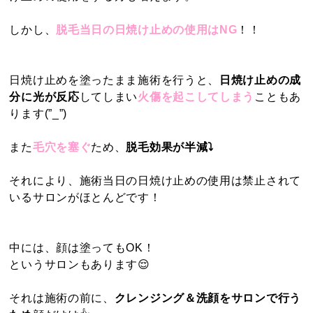
しかし、
脱毛当日の日焼け止めの使用はNG
！！
キッズ脱毛
介護脱毛
日焼
け止めを塗ったまま施術を行うと、
日焼け止めの成
ブライダルプラン
ジークラの強み
分に光が反応
してしまい
火傷を起こしてしまう
こともあ
ります(”_”)
また
毛穴を塞ぐ
ため、
脱毛効果が半減⤵
ビューティーコラム
お客様の声
それにより、施術当日の日焼け止めの使用は禁止されて
いるサロンがほとんどです！
よくある質問
スタッフ紹介
中には、顔は塗ってもOK！
予約方法
お問い合わせ
というサロンもあります😌
それは施術の前に、
クレンジング＆洗顔をサロンで行う