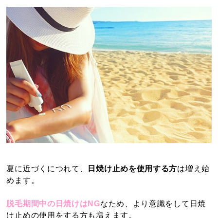
料金表
初めての方へ
モニター募集
アクセス
夏に近づくにつれて、
日焼け止めを使用する方
は増え始
脱毛
フェイシャルエステ
めます。
脱毛期間中の日焼けはNG
なため、より意識をして日焼
痩身エステ
バストケア
け止めの使用をする方も増えます。