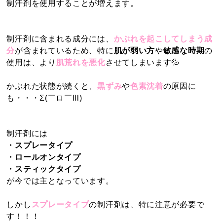
制汗剤を使用することが増えます。
制汗剤に含まれる成分には、
かぶれを起こしてしまう成
分
が含まれているため、
特に
肌が弱い方
や
敏感な時期
の
使用は、より
肌荒れを悪化
させてしまいます💦
かぶれた状態が続くと、
黒ずみ
や
色素沈着
の原因に
も・・・Σ(￣ロ￣lll)
制汗剤には
・スプレータイプ
・ロールオンタイプ
・スティックタイプ
が今では主となっています。
しかし
スプレータイプ
の制汗剤は、特に注意が必要で
す！！！