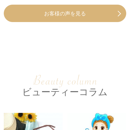
お客様の声を見る
料金表
初めての方へ
モニター募集
アクセス
脱毛
フェイシャルエステ
痩身エステ
バストケア
ビューティーコラム
キッズ脱毛
介護脱毛