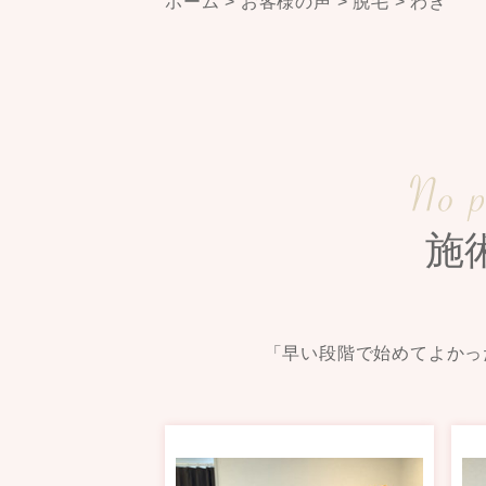
ホーム
>
お客様の声
>
脱毛
>
わき
施
「早い段階で始めてよかっ