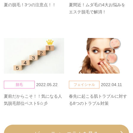
ビューティーコラム
お客様の声
夏の脱毛！3つの注意点！！
夏間近！ムダ毛の4大お悩みを
エステ脱毛で解消！
よくある質問
スタッフ紹介
予約方法
お問い合わせ
2022.05.22
2022.04.11
脱毛
フェイシャル
月~金
11:00～21:00
夏前だからこそ！！気になる人
春先に起こる肌トラブルに対す
気脱毛部位ベスト5☆彡
る8つのトラブル対策
土日・祝
10:00～20:00